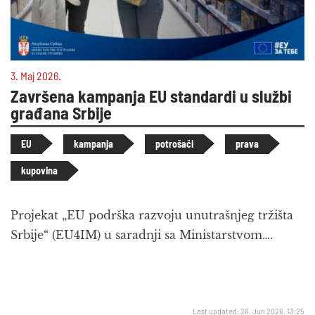
3. Maj 2026.
Završena kampanja EU standardi u službi
građana Srbije
EU
kampanja
potrošači
prava
kupovina
Projekat „EU podrška razvoju unutrašnjeg tržišta
Srbije“ (EU4IM) u saradnji sa Ministarstvom….
Last updated: 26. Jun 2026. 13:25